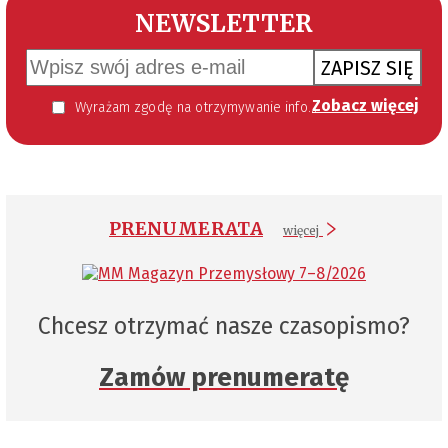
NEWSLETTER
ZAPISZ SIĘ
Zobacz więcej
Wyrażam zgodę na otrzymywanie informacji handlowej kierowanej do mnie za pomocą środków komunikacji elektronicznej w szczególności poczty elektronicznej zgodnie z przepisem art. 10 ust 2 ustawy z dnia 18 lipca 2002 roku o świadczeniu usług drogą elektroniczną (Dz. U. 144 z 2002 r. poz. 1204). Zgoda jest dobrowolna, jednak jej wyrażenie jest konieczne, aby otrzymywać newsletter.
PRENUMERATA
więcej
Chcesz otrzymać nasze czasopismo?
Zamów prenumeratę