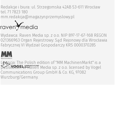
Redakcje i biura: ul. Strzegomska 42AB 53-611 Wrocław
tel. 71 7823 180
mm.redakcja@magazynprzemyslowy.pl
Wydawca: Raven Media sp. z o.o. NIP 897-17-67-168 REGON
021366963 Organ Rejestrowy: Sąd Rejonowy dla Wrocławia
Fabrycznej VI Wydział Gospodarczy KRS 0000370285
Licencja: The Polish edition of "MM MachinenMarkt" is a
publication of Raven Media sp. z o.o. licensed by Vogel
Communications Group GmbH & Co. KG, 97082
Wurzburg/Germany.