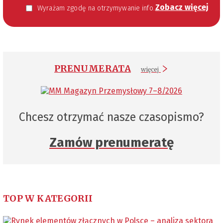
Zobacz więcej
Wyrażam zgodę na otrzymywanie informacji handlowej kierowanej do mnie za pomocą środków komunikacji elektronicznej w szczególności poczty elektronicznej zgodnie z przepisem art. 10 ust 2 ustawy z dnia 18 lipca 2002 roku o świadczeniu usług drogą elektroniczną (Dz. U. 144 z 2002 r. poz. 1204). Zgoda jest dobrowolna, jednak jej wyrażenie jest konieczne, aby otrzymywać newsletter.
PRENUMERATA
więcej
Chcesz otrzymać nasze czasopismo?
Zamów prenumeratę
TOP W KATEGORII