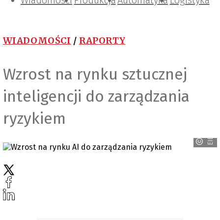
Wiadomości
Projektowanie i konstrukcje
Zarządzanie i IT
Tematy specjalne
Produkcja
Automatyka
Logistyka
WIADOMOŚCI
/
RAPORTY
Wzrost na rynku sztucznej
inteligencji do zarządzania
ryzykiem
EIB