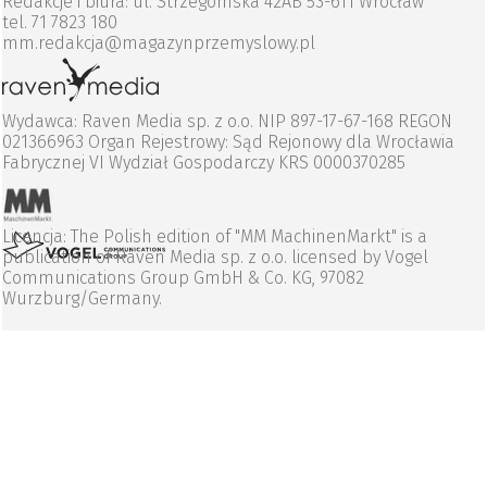
Redakcje i biura: ul. Strzegomska 42AB 53-611 Wrocław
tel. 71 7823 180
mm.redakcja@magazynprzemyslowy.pl
Wydawca: Raven Media sp. z o.o. NIP 897-17-67-168 REGON
021366963 Organ Rejestrowy: Sąd Rejonowy dla Wrocławia
Fabrycznej VI Wydział Gospodarczy KRS 0000370285
Licencja: The Polish edition of "MM MachinenMarkt" is a
publication of Raven Media sp. z o.o. licensed by Vogel
Communications Group GmbH & Co. KG, 97082
Wurzburg/Germany.