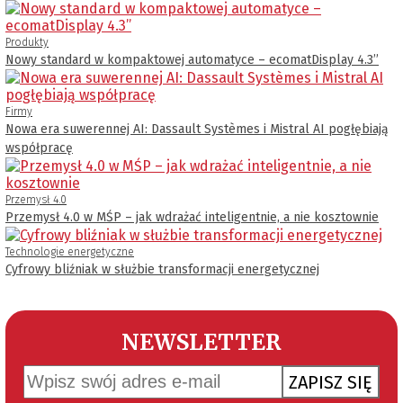
Produkty
Nowy standard w kompaktowej automatyce – ecomatDisplay 4.3’’
Firmy
Nowa era suwerennej AI: Dassault Systèmes i Mistral AI pogłębiają
współpracę
Przemysł 4.0
Przemysł 4.0 w MŚP – jak wdrażać inteligentnie, a nie kosztownie
Technologie energetyczne
Cyfrowy bliźniak w służbie transformacji energetycznej
NEWSLETTER
ZAPISZ SIĘ