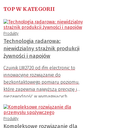
TOP W KATEGORII
Produkty
Technologia radarowa:
niewidzialny strażnik produkcji
żywności i napojów
Czujnik LW2720 od ifm electronic to
innowacyjne rozwiązanie do
bezkontaktowego pomiaru poziomu,
które zapewnia najwyższą precyzję i
niezawodność w wymagających
warunkach przemysłowych.
Produkty
Kompleksowe rozwiązanie dla