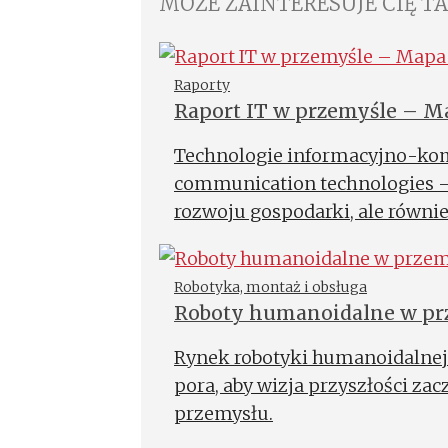
MOŻE ZAINTERESUJE CIĘ T
Raporty
Raport IT w przemyśle – Ma
produkcyjnego
Technologie informacyjno-kom
communication technologies – 
rozwoju gospodarki, ale równie
Robotyka, montaż i obsługa
Roboty humanoidalne w prze
Rynek robotyki humanoidalnej 
pora, aby wizja przyszłości zac
przemysłu.