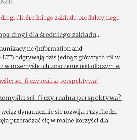
AKŻE
pa drogi dla średniego zakładu
unikacyjne (information and
ICT) odgrywają dziś jedną z głównych ról w
ż w przemyśle ich znaczenie jest olbrzymie.
myśle: sci-fi czy realna perspektywa?
wciąż dynamicznie się rozwija. Przychodzi
zęła przeradzać się w realne korzyści dla