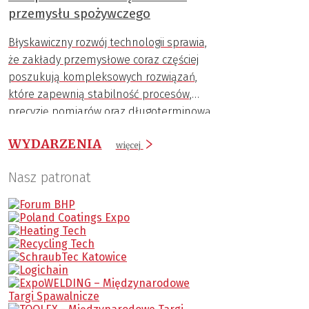
przemysłu spożywczego
Błyskawiczny rozwój technologii sprawia,
że zakłady przemysłowe coraz częściej
poszukują kompleksowych rozwiązań,
które zapewnią stabilność procesów,
precyzję pomiarów oraz długoterminową
trwałość komponentów.
WYDARZENIA
więcej
Nasz patronat