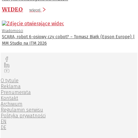
WIDEO
więcej
Wiadomości
SCARA, robot 6-osiowy czy cobot? – Tomasz Białk (Epson Europe) |
MM Studio na ITM 2026
O tytule
Reklama
Prenumerata
Kontakt
Archiwum
Regulamin serwisu
Polityka prywatności
EN
DE