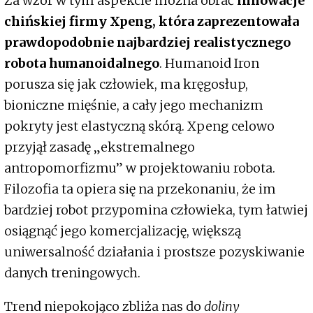
Za wzór w tym aspekcie można obrać
innowacje
chińskiej firmy Xpeng, która zaprezentowała
prawdopodobnie najbardziej realistycznego
robota humanoidalnego
. Humanoid Iron
porusza się jak człowiek, ma kręgosłup,
bioniczne mięśnie, a cały jego mechanizm
pokryty jest elastyczną skórą. Xpeng celowo
przyjął zasadę „ekstremalnego
antropomorfizmu” w projektowaniu robota.
Filozofia ta opiera się na przekonaniu, że im
bardziej robot przypomina człowieka, tym łatwiej
osiągnąć jego komercjalizację, większą
uniwersalność działania i prostsze pozyskiwanie
danych treningowych.
Trend niepokojąco zbliża nas do
doliny