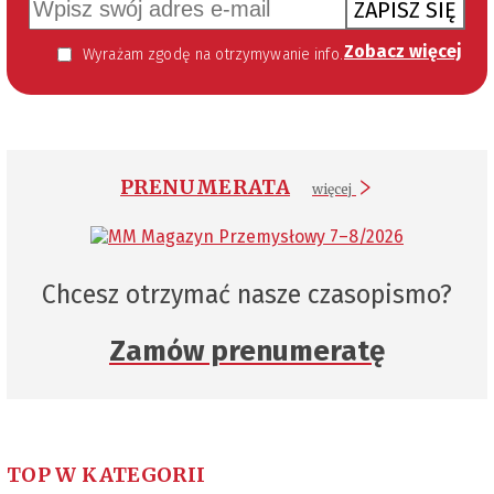
ZAPISZ SIĘ
Zobacz więcej
Wyrażam zgodę na otrzymywanie informacji handlowej kierowanej do mnie za pomocą środków komunikacji elektronicznej w szczególności poczty elektronicznej zgodnie z przepisem art. 10 ust 2 ustawy z dnia 18 lipca 2002 roku o świadczeniu usług drogą elektroniczną (Dz. U. 144 z 2002 r. poz. 1204). Zgoda jest dobrowolna, jednak jej wyrażenie jest konieczne, aby otrzymywać newsletter.
PRENUMERATA
więcej
Chcesz otrzymać nasze czasopismo?
Zamów prenumeratę
TOP W KATEGORII