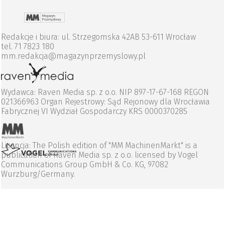
Redakcje i biura: ul. Strzegomska 42AB 53-611 Wrocław
tel. 71 7823 180
mm.redakcja@magazynprzemyslowy.pl
Wydawca: Raven Media sp. z o.o. NIP 897-17-67-168 REGON
021366963 Organ Rejestrowy: Sąd Rejonowy dla Wrocławia
Fabrycznej VI Wydział Gospodarczy KRS 0000370285
Licencja: The Polish edition of "MM MachinenMarkt" is a
publication of Raven Media sp. z o.o. licensed by Vogel
Communications Group GmbH & Co. KG, 97082
Wurzburg/Germany.