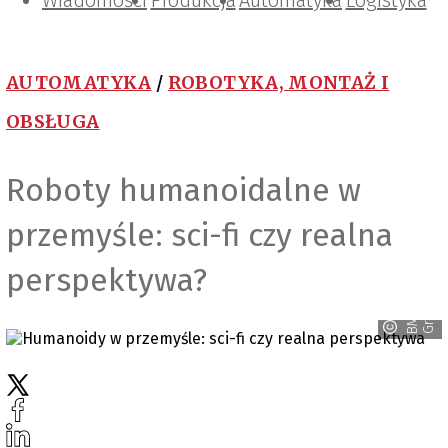
Wiadomości
Projektowanie i konstrukcje
Zarządzanie i IT
Tematy specjalne
Produkcja
Automatyka
Logistyka
AUTOMATYKA
/
ROBOTYKA, MONTAŻ I
OBSŁUGA
Roboty humanoidalne w
przemyśle: sci-fi czy realna
perspektywa?
p
B
M
W
G
r
o
u