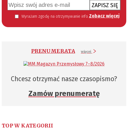
ZAPISZ SIĘ
Zobacz więcej
Wyrażam zgodę na otrzymywanie informacji handlowej kierowanej do mnie za pomocą środków komunikacji elektronicznej w szczególności poczty elektronicznej zgodnie z przepisem art. 10 ust 2 ustawy z dnia 18 lipca 2002 roku o świadczeniu usług drogą elektroniczną (Dz. U. 144 z 2002 r. poz. 1204). Zgoda jest dobrowolna, jednak jej wyrażenie jest konieczne, aby otrzymywać newsletter.
PRENUMERATA
więcej
Chcesz otrzymać nasze czasopismo?
Zamów prenumeratę
TOP W KATEGORII