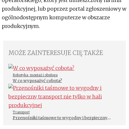
operatorskiego, który jest umieszczony na linii
produkcyjnej, lub poprzez portal zgłoszeniowy w
ogólnodostępnym komputerze w obszarze
produkcyjnym.
MOŻE ZAINTERESUJE CIĘ TAKŻE
Robotyka, montaż i obsługa
W co wyposażyć cobota?
Transport
Przenośniki taśmowe to wygodny i bezpieczny
transport nie tylko w hali produkcyjnej