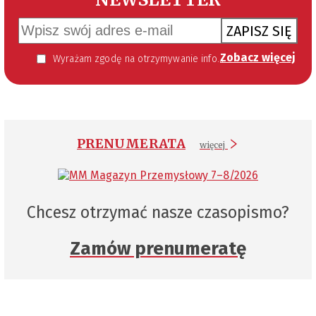
ZAPISZ SIĘ
Zobacz więcej
Wyrażam zgodę na otrzymywanie informacji handlowej kierowanej do mnie za pomocą środków komunikacji elektronicznej w szczególności poczty elektronicznej zgodnie z przepisem art. 10 ust 2 ustawy z dnia 18 lipca 2002 roku o świadczeniu usług drogą elektroniczną (Dz. U. 144 z 2002 r. poz. 1204). Zgoda jest dobrowolna, jednak jej wyrażenie jest konieczne, aby otrzymywać newsletter.
PRENUMERATA
więcej
Chcesz otrzymać nasze czasopismo?
Zamów prenumeratę