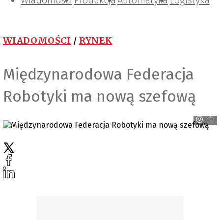
Wiadomości
Projektowanie i konstrukcje
Zarządzanie i IT
Tematy specjalne
Produkcja
Automatyka
Logistyka
WIADOMOŚCI
/
RYNEK
Międzynarodowa Federacja
Robotyki ma nową szefową
IFR