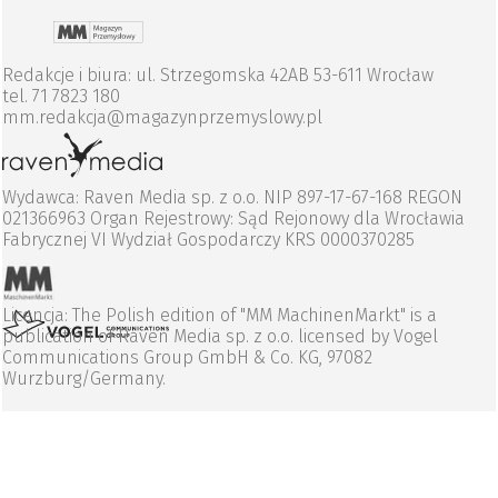
Redakcje i biura: ul. Strzegomska 42AB 53-611 Wrocław
tel. 71 7823 180
mm.redakcja@magazynprzemyslowy.pl
Wydawca: Raven Media sp. z o.o. NIP 897-17-67-168 REGON
021366963 Organ Rejestrowy: Sąd Rejonowy dla Wrocławia
Fabrycznej VI Wydział Gospodarczy KRS 0000370285
Licencja: The Polish edition of "MM MachinenMarkt" is a
publication of Raven Media sp. z o.o. licensed by Vogel
Communications Group GmbH & Co. KG, 97082
Wurzburg/Germany.