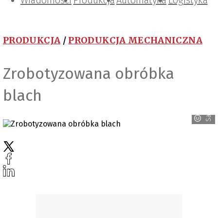
Wiadomości
Projektowanie i konstrukcje
Zarządzanie i IT
Tematy specjalne
Produkcja
Automatyka
Logistyka
PRODUKCJA
/
PRODUKCJA MECHANICZNA
Zrobotyzowana obróbka
blach
Salvagnini