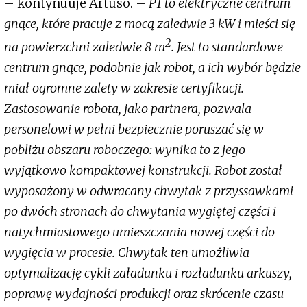
– kontynuuje Artuso. –
P1 to elektryczne centrum
gnące, które pracuje z mocą zaledwie 3 kW i mieści się
2
na powierzchni zaledwie 8 m
. Jest to standardowe
centrum gnące, podobnie jak robot, a ich wybór będzie
miał ogromne zalety w zakresie certyfikacji.
Zastosowanie robota, jako partnera, pozwala
personelowi w pełni bezpiecznie poruszać się w
pobliżu obszaru roboczego: wynika to z jego
wyjątkowo kompaktowej konstrukcji. Robot został
wyposażony w odwracany chwytak z przyssawkami
po dwóch stronach do chwytania wygiętej części i
natychmiastowego umieszczania nowej części do
wygięcia w procesie. Chwytak ten umożliwia
optymalizację cykli załadunku i rozładunku arkuszy,
poprawę wydajności produkcji oraz skrócenie czasu