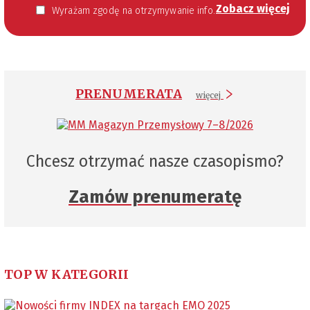
Zobacz więcej
Wyrażam zgodę na otrzymywanie informacji handlowej kierowanej do mnie za pomocą środków komunikacji elektronicznej w szczególności poczty elektronicznej zgodnie z przepisem art. 10 ust 2 ustawy z dnia 18 lipca 2002 roku o świadczeniu usług drogą elektroniczną (Dz. U. 144 z 2002 r. poz. 1204). Zgoda jest dobrowolna, jednak jej wyrażenie jest konieczne, aby otrzymywać newsletter.
PRENUMERATA
więcej
Chcesz otrzymać nasze czasopismo?
Zamów prenumeratę
TOP W KATEGORII