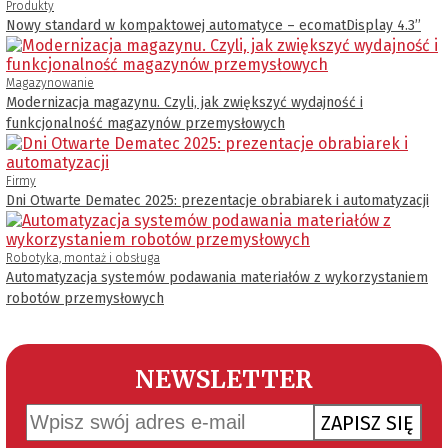
Produkty
Nowy standard w kompaktowej automatyce – ecomatDisplay 4.3’’
Magazynowanie
Modernizacja magazynu. Czyli, jak zwiększyć wydajność i
funkcjonalność magazynów przemysłowych
Firmy
Dni Otwarte Dematec 2025: prezentacje obrabiarek i automatyzacji
Robotyka, montaż i obsługa
Automatyzacja systemów podawania materiałów z wykorzystaniem
robotów przemysłowych
NEWSLETTER
ZAPISZ SIĘ