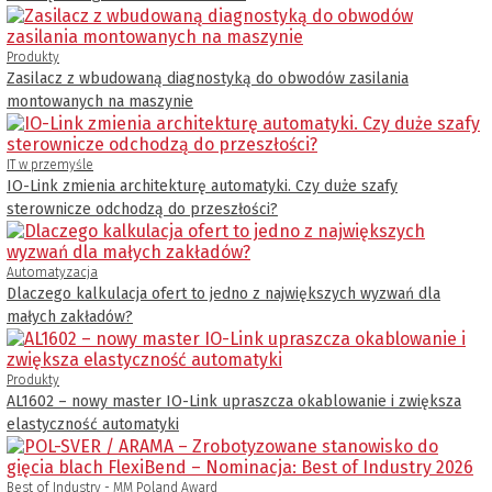
Produkty
Zasilacz z wbudowaną diagnostyką do obwodów zasilania
montowanych na maszynie
IT w przemyśle
IO-Link zmienia architekturę automatyki. Czy duże szafy
sterownicze odchodzą do przeszłości?
Automatyzacja
Dlaczego kalkulacja ofert to jedno z największych wyzwań dla
małych zakładów?
Produkty
AL1602 – nowy master IO-Link upraszcza okablowanie i zwiększa
elastyczność automatyki
Best of Industry - MM Poland Award