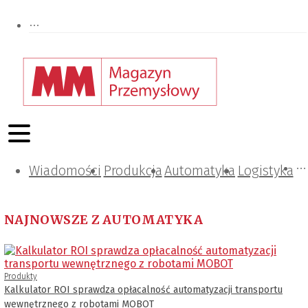
Wiadomości
Projektowanie i konstrukcje
Zarządzanie i IT
Tematy specjalne
Produkcja
Automatyka
Logistyka
NAJNOWSZE Z AUTOMATYKA
Produkty
Kalkulator ROI sprawdza opłacalność automatyzacji transportu
wewnętrznego z robotami MOBOT