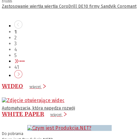
Rynek
Zastosowanie wiertła wiertła CoroDrill DE10 firmy Sandvik Coromant
1
2
3
4
5
•••
41
WIDEO
więcej
Automatyzacja, która napędza rozwój
WHITE PAPER
więcej
Do pobrania