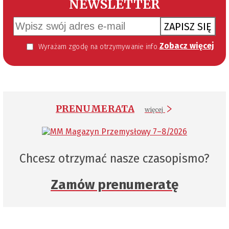
NEWSLETTER
ZAPISZ SIĘ
Zobacz więcej
Wyrażam zgodę na otrzymywanie informacji handlowej kierowanej do mnie za pomocą środków komunikacji elektronicznej w szczególności poczty elektronicznej zgodnie z przepisem art. 10 ust 2 ustawy z dnia 18 lipca 2002 roku o świadczeniu usług drogą elektroniczną (Dz. U. 144 z 2002 r. poz. 1204). Zgoda jest dobrowolna, jednak jej wyrażenie jest konieczne, aby otrzymywać newsletter.
PRENUMERATA
więcej
Chcesz otrzymać nasze czasopismo?
Zamów prenumeratę