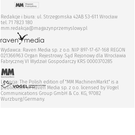
Redakcje i biura: ul. Strzegomska 42AB 53-611 Wrocław
tel. 71 7823 180
mm.redakcja@magazynprzemyslowy.pl
Wydawca: Raven Media sp. z o.o. NIP 897-17-67-168 REGON
021366963 Organ Rejestrowy: Sąd Rejonowy dla Wrocławia
Fabrycznej VI Wydział Gospodarczy KRS 0000370285
Licencja: The Polish edition of "MM MachinenMarkt" is a
publication of Raven Media sp. z o.o. licensed by Vogel
Communications Group GmbH & Co. KG, 97082
Wurzburg/Germany.