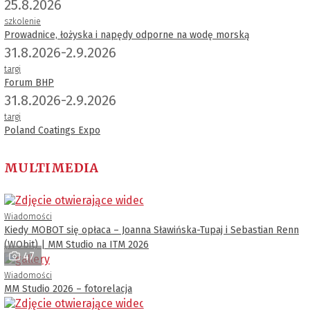
25.8.2026
szkolenie
Prowadnice, łożyska i napędy odporne na wodę morską
31.8.2026-2.9.2026
targi
Forum BHP
31.8.2026-2.9.2026
targi
Poland Coatings Expo
MULTIMEDIA
Wiadomości
Kiedy MOBOT się opłaca – Joanna Sławińska-Tupaj i Sebastian Renn
(WObit) | MM Studio na ITM 2026
47
Wiadomości
MM Studio 2026 – fotorelacja