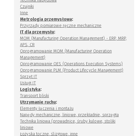
Technika napędowa
Czujniki
Inne
:
Metrologia przemysłowa
Przyrządy pomiarowe ręczne mechaniczne
:
IT dla przemysłu
MOM (Manufacturing Operation Management) - ERP, MRP,
APS, CR
Oprogramowanie MOM (Manufacturing Operation
Management)
Oprogramowanie OES (Operations Execution Systems)
Oprogramowanie PLM (Product Lifecycle Management)
Sprzęt IT
Usługi IT
:
Logistyka
Transport bliski
:
Utrzymanie ruchu
Elementy łączenia i montażu
Napędy mechaniczne, liniowe, przekładnie, sprzęgła
Technika liniowa (prowadnice, śruby kulowe, stoliki
liniowe
Łożyska toczne, ślizgowe, inne