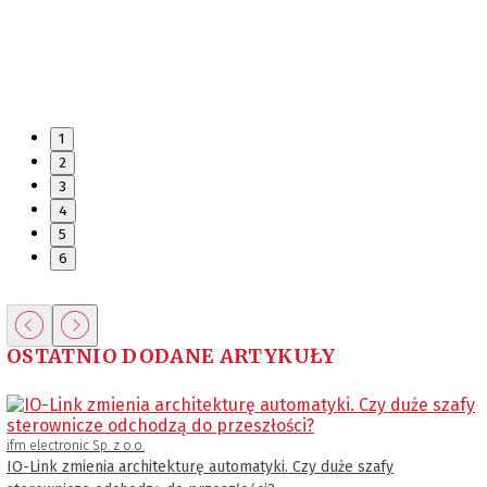
1
2
3
4
5
6
OSTATNIO DODANE ARTYKUŁY
ifm electronic Sp. z o.o.
IO-Link zmienia architekturę automatyki. Czy duże szafy