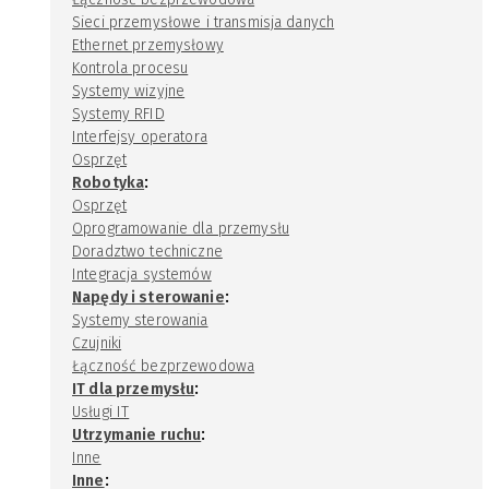
Sieci przemysłowe i transmisja danych
Ethernet przemysłowy
Kontrola procesu
Systemy wizyjne
Systemy RFID
Interfejsy operatora
Osprzęt
:
Robotyka
Osprzęt
Oprogramowanie dla przemysłu
Doradztwo techniczne
Integracja systemów
:
Napędy i sterowanie
Systemy sterowania
Czujniki
Łączność bezprzewodowa
:
IT dla przemysłu
Usługi IT
:
Utrzymanie ruchu
Inne
:
Inne