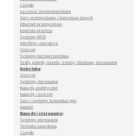
Czujniki
Łączność bezprzewodowa
Sieci przemysłowe i transmisja danych
Ethernet przemysłowy
Kontrola procesu
Systemy RFID
Interfejsy operatora
Osprzęt
Systemy bezpieczeństwa
Szafy, pulpity, panele, osłony, obudowy, mocowania
:
Robotyka
Osprzęt
Systemy sterowania
Napędy elektryczne
Napędy i osprzęt
Sieci i systemy komunikacyjne
Handel
:
Napędy i sterowanie
Systemy sterowania
Technika napędowa
Czujniki