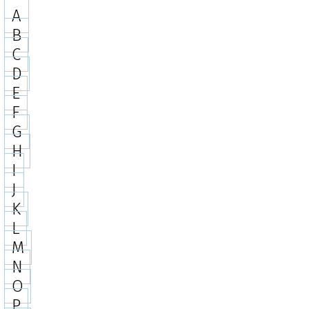
A
B
C
D
E
F
G
H
I
J
K
L
M
N
O
P