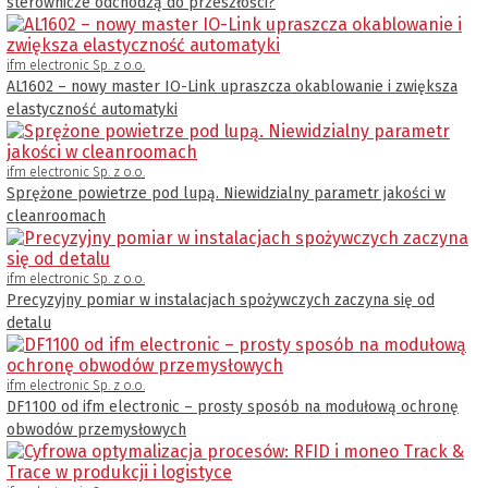
sterownicze odchodzą do przeszłości?
ifm electronic Sp. z o.o.
AL1602 – nowy master IO-Link upraszcza okablowanie i zwiększa
elastyczność automatyki
ifm electronic Sp. z o.o.
Sprężone powietrze pod lupą. Niewidzialny parametr jakości w
cleanroomach
ifm electronic Sp. z o.o.
Precyzyjny pomiar w instalacjach spożywczych zaczyna się od
detalu
ifm electronic Sp. z o.o.
DF1100 od ifm electronic – prosty sposób na modułową ochronę
obwodów przemysłowych