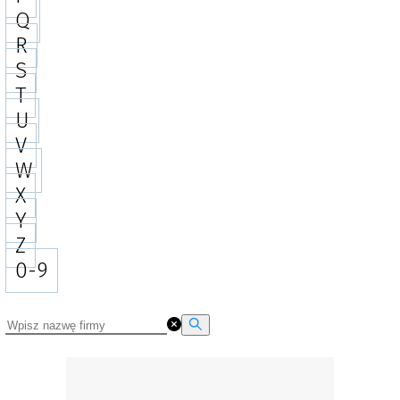
Q
R
S
T
U
V
W
X
Y
Z
0-9