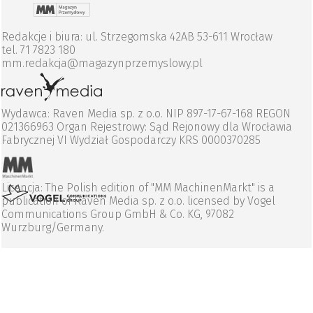
Redakcje i biura: ul. Strzegomska 42AB 53-611 Wrocław
tel. 71 7823 180
mm.redakcja@magazynprzemyslowy.pl
Wydawca: Raven Media sp. z o.o. NIP 897-17-67-168 REGON
021366963 Organ Rejestrowy: Sąd Rejonowy dla Wrocławia
Fabrycznej VI Wydział Gospodarczy KRS 0000370285
Licencja: The Polish edition of "MM MachinenMarkt" is a
publication of Raven Media sp. z o.o. licensed by Vogel
Communications Group GmbH & Co. KG, 97082
Wurzburg/Germany.